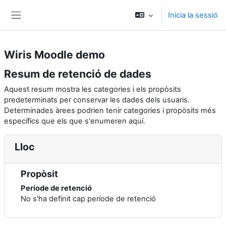
Vés al contingut principal
Inicia la sessió
Panell lateral
Wiris Moodle demo
Resum de retenció de dades
Aquest resum mostra les categories i els propòsits
predeterminats per conservar les dades dels usuaris.
Determinades àrees podrien tenir categories i propòsits més
específics que els que s'enumeren aquí.
Lloc
Propòsit
Període de retenció
No s'ha definit cap període de retenció